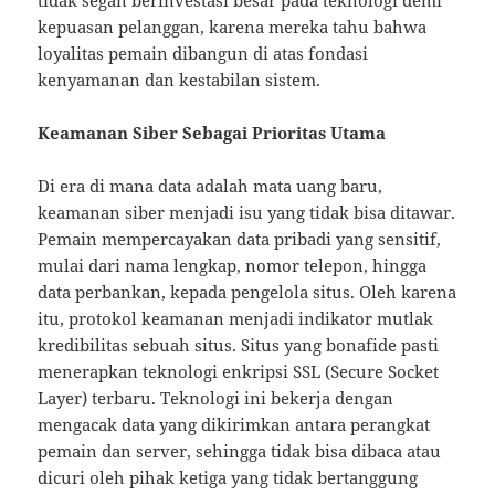
kepuasan pelanggan, karena mereka tahu bahwa
loyalitas pemain dibangun di atas fondasi
kenyamanan dan kestabilan sistem.
Keamanan Siber Sebagai Prioritas Utama
Di era di mana data adalah mata uang baru,
keamanan siber menjadi isu yang tidak bisa ditawar.
Pemain mempercayakan data pribadi yang sensitif,
mulai dari nama lengkap, nomor telepon, hingga
data perbankan, kepada pengelola situs. Oleh karena
itu, protokol keamanan menjadi indikator mutlak
kredibilitas sebuah situs. Situs yang bonafide pasti
menerapkan teknologi enkripsi SSL (Secure Socket
Layer) terbaru. Teknologi ini bekerja dengan
mengacak data yang dikirimkan antara perangkat
pemain dan server, sehingga tidak bisa dibaca atau
dicuri oleh pihak ketiga yang tidak bertanggung