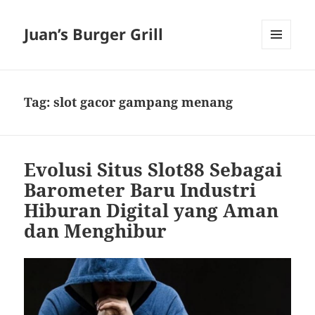
Juan’s Burger Grill
MENU
AND
WIDGETS
Tag:
slot gacor gampang menang
Evolusi Situs Slot88 Sebagai
Barometer Baru Industri
Hiburan Digital yang Aman
dan Menghibur