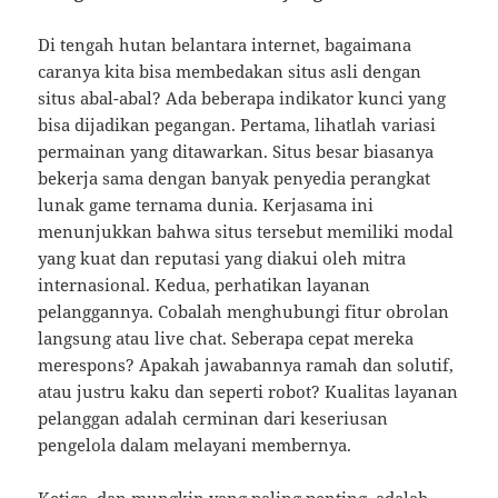
Di tengah hutan belantara internet, bagaimana
caranya kita bisa membedakan situs asli dengan
situs abal-abal? Ada beberapa indikator kunci yang
bisa dijadikan pegangan. Pertama, lihatlah variasi
permainan yang ditawarkan. Situs besar biasanya
bekerja sama dengan banyak penyedia perangkat
lunak game ternama dunia. Kerjasama ini
menunjukkan bahwa situs tersebut memiliki modal
yang kuat dan reputasi yang diakui oleh mitra
internasional. Kedua, perhatikan layanan
pelanggannya. Cobalah menghubungi fitur obrolan
langsung atau live chat. Seberapa cepat mereka
merespons? Apakah jawabannya ramah dan solutif,
atau justru kaku dan seperti robot? Kualitas layanan
pelanggan adalah cerminan dari keseriusan
pengelola dalam melayani membernya.
Ketiga, dan mungkin yang paling penting, adalah