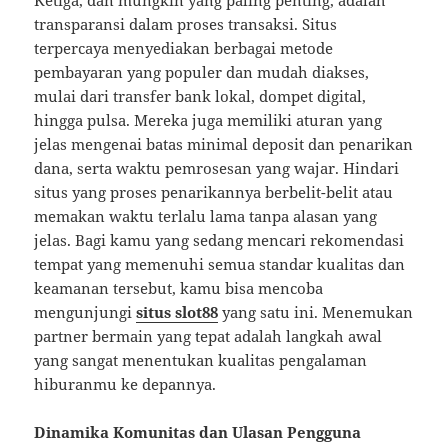
transparansi dalam proses transaksi. Situs
terpercaya menyediakan berbagai metode
pembayaran yang populer dan mudah diakses,
mulai dari transfer bank lokal, dompet digital,
hingga pulsa. Mereka juga memiliki aturan yang
jelas mengenai batas minimal deposit dan penarikan
dana, serta waktu pemrosesan yang wajar. Hindari
situs yang proses penarikannya berbelit-belit atau
memakan waktu terlalu lama tanpa alasan yang
jelas. Bagi kamu yang sedang mencari rekomendasi
tempat yang memenuhi semua standar kualitas dan
keamanan tersebut, kamu bisa mencoba
mengunjungi
situs slot88
yang satu ini. Menemukan
partner bermain yang tepat adalah langkah awal
yang sangat menentukan kualitas pengalaman
hiburanmu ke depannya.
Dinamika Komunitas dan Ulasan Pengguna