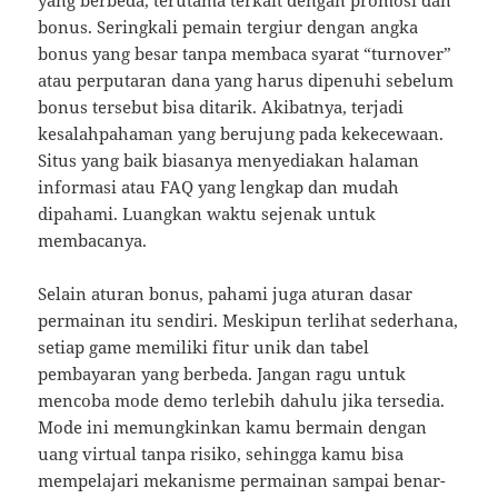
bonus. Seringkali pemain tergiur dengan angka
bonus yang besar tanpa membaca syarat “turnover”
atau perputaran dana yang harus dipenuhi sebelum
bonus tersebut bisa ditarik. Akibatnya, terjadi
kesalahpahaman yang berujung pada kekecewaan.
Situs yang baik biasanya menyediakan halaman
informasi atau FAQ yang lengkap dan mudah
dipahami. Luangkan waktu sejenak untuk
membacanya.
Selain aturan bonus, pahami juga aturan dasar
permainan itu sendiri. Meskipun terlihat sederhana,
setiap game memiliki fitur unik dan tabel
pembayaran yang berbeda. Jangan ragu untuk
mencoba mode demo terlebih dahulu jika tersedia.
Mode ini memungkinkan kamu bermain dengan
uang virtual tanpa risiko, sehingga kamu bisa
mempelajari mekanisme permainan sampai benar-