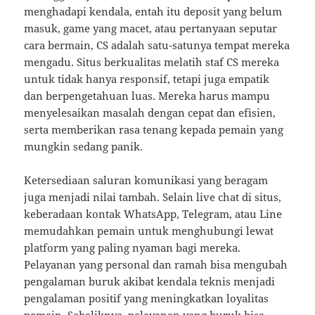
menghadapi kendala, entah itu deposit yang belum
masuk, game yang macet, atau pertanyaan seputar
cara bermain, CS adalah satu-satunya tempat mereka
mengadu. Situs berkualitas melatih staf CS mereka
untuk tidak hanya responsif, tetapi juga empatik
dan berpengetahuan luas. Mereka harus mampu
menyelesaikan masalah dengan cepat dan efisien,
serta memberikan rasa tenang kepada pemain yang
mungkin sedang panik.
Ketersediaan saluran komunikasi yang beragam
juga menjadi nilai tambah. Selain live chat di situs,
keberadaan kontak WhatsApp, Telegram, atau Line
memudahkan pemain untuk menghubungi lewat
platform yang paling nyaman bagi mereka.
Pelayanan yang personal dan ramah bisa mengubah
pengalaman buruk akibat kendala teknis menjadi
pengalaman positif yang meningkatkan loyalitas
pemain. Sebaliknya, pelayanan yang buruk bisa