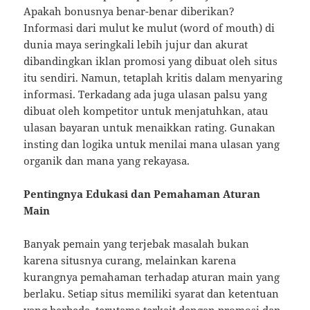
Apakah bonusnya benar-benar diberikan?
Informasi dari mulut ke mulut (word of mouth) di
dunia maya seringkali lebih jujur dan akurat
dibandingkan iklan promosi yang dibuat oleh situs
itu sendiri. Namun, tetaplah kritis dalam menyaring
informasi. Terkadang ada juga ulasan palsu yang
dibuat oleh kompetitor untuk menjatuhkan, atau
ulasan bayaran untuk menaikkan rating. Gunakan
insting dan logika untuk menilai mana ulasan yang
organik dan mana yang rekayasa.
Pentingnya Edukasi dan Pemahaman Aturan
Main
Banyak pemain yang terjebak masalah bukan
karena situsnya curang, melainkan karena
kurangnya pemahaman terhadap aturan main yang
berlaku. Setiap situs memiliki syarat dan ketentuan
yang berbeda, terutama terkait dengan promosi dan