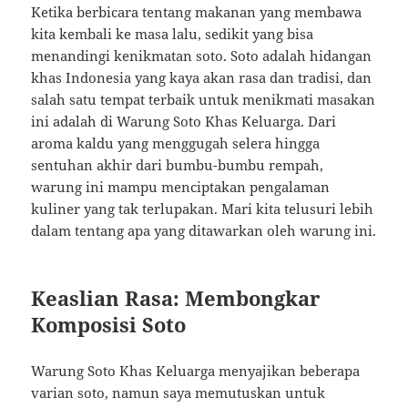
Ketika berbicara tentang makanan yang membawa
kita kembali ke masa lalu, sedikit yang bisa
menandingi kenikmatan soto. Soto adalah hidangan
khas Indonesia yang kaya akan rasa dan tradisi, dan
salah satu tempat terbaik untuk menikmati masakan
ini adalah di Warung Soto Khas Keluarga. Dari
aroma kaldu yang menggugah selera hingga
sentuhan akhir dari bumbu-bumbu rempah,
warung ini mampu menciptakan pengalaman
kuliner yang tak terlupakan. Mari kita telusuri lebih
dalam tentang apa yang ditawarkan oleh warung ini.
Keaslian Rasa: Membongkar
Komposisi Soto
Warung Soto Khas Keluarga menyajikan beberapa
varian soto, namun saya memutuskan untuk