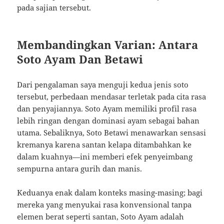
pada sajian tersebut.
Membandingkan Varian: Antara
Soto Ayam Dan Betawi
Dari pengalaman saya menguji kedua jenis soto
tersebut, perbedaan mendasar terletak pada cita rasa
dan penyajiannya. Soto Ayam memiliki profil rasa
lebih ringan dengan dominasi ayam sebagai bahan
utama. Sebaliknya, Soto Betawi menawarkan sensasi
kremanya karena santan kelapa ditambahkan ke
dalam kuahnya—ini memberi efek penyeimbang
sempurna antara gurih dan manis.
Keduanya enak dalam konteks masing-masing; bagi
mereka yang menyukai rasa konvensional tanpa
elemen berat seperti santan, Soto Ayam adalah