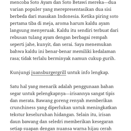
mencoba Soto Ayam dan Soto Betawi mereka—dua
varian populer yang merepresentasikan dua sisi
berbeda dari masakan Indonesia. Ketika piring soto
pertama tiba di meja, aroma harum kaldu ayam
langsung menyeruak. Kaldu itu sendiri terbuat dari
rebusan tulang ayam dengan berbagai rempah
seperti jahe, kunyit, dan serai. Saya menemukan
bahwa kaldu ini benar-benar memiliki kedalaman
rasa; tidak terlalu berminyak namun cukup gurih.
Kunjungi
juansburgergrill
untuk info lengkap.
Satu hal yang menarik adalah penggunaan bahan
segar untuk pelengkapnya—irisannya sangat tipis
dan merata. Bawang goreng renyah memberikan
crunchiness yang diperlukan untuk meningkatkan
tekstur keseluruhan hidangan. Selain itu, irisan
daun bawang dan seledri memberikan kesegaran
setiap suapan dengan nuansa warna hijau cerah