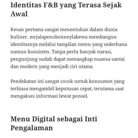
Identitas F&B yang Terasa Sejak
Awal
Kesan pertama sangat menentukan dalam dunia
kuliner. mrjalapenobonneylakewa membangun
identitasnya melalui tampilan menu yang sederhana
namun konsisten. Tanpa perlu banyak narasi,
pengunjung sudah dapat menangkap nuansa santai
dan modern yang menjadi ciri utama.
Pendekatan ini sangat cocok untuk konsumen yang
terbiasa mengambil keputusan cepat, terutama saat
mengakses informasi lewat ponsel.
Menu Digital sebagai Inti
Pengalaman