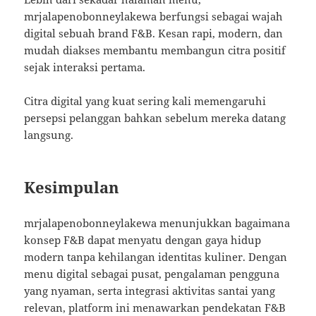
mrjalapenobonneylakewa berfungsi sebagai wajah
digital sebuah brand F&B. Kesan rapi, modern, dan
mudah diakses membantu membangun citra positif
sejak interaksi pertama.
Citra digital yang kuat sering kali memengaruhi
persepsi pelanggan bahkan sebelum mereka datang
langsung.
Kesimpulan
mrjalapenobonneylakewa menunjukkan bagaimana
konsep F&B dapat menyatu dengan gaya hidup
modern tanpa kehilangan identitas kuliner. Dengan
menu digital sebagai pusat, pengalaman pengguna
yang nyaman, serta integrasi aktivitas santai yang
relevan, platform ini menawarkan pendekatan F&B