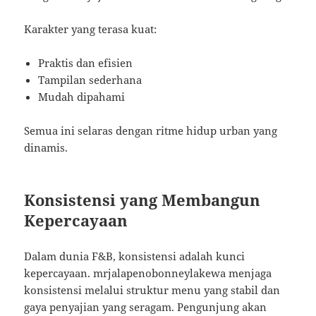
Karakter yang terasa kuat:
Praktis dan efisien
Tampilan sederhana
Mudah dipahami
Semua ini selaras dengan ritme hidup urban yang
dinamis.
Konsistensi yang Membangun
Kepercayaan
Dalam dunia F&B, konsistensi adalah kunci
kepercayaan. mrjalapenobonneylakewa menjaga
konsistensi melalui struktur menu yang stabil dan
gaya penyajian yang seragam. Pengunjung akan