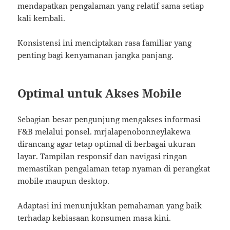
mendapatkan pengalaman yang relatif sama setiap
kali kembali.
Konsistensi ini menciptakan rasa familiar yang
penting bagi kenyamanan jangka panjang.
Optimal untuk Akses Mobile
Sebagian besar pengunjung mengakses informasi
F&B melalui ponsel. mrjalapenobonneylakewa
dirancang agar tetap optimal di berbagai ukuran
layar. Tampilan responsif dan navigasi ringan
memastikan pengalaman tetap nyaman di perangkat
mobile maupun desktop.
Adaptasi ini menunjukkan pemahaman yang baik
terhadap kebiasaan konsumen masa kini.