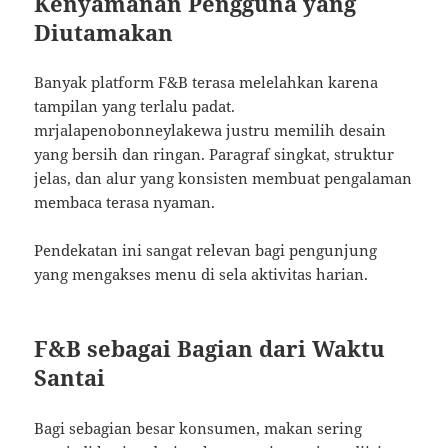
Kenyamanan Pengguna yang
Diutamakan
Banyak platform F&B terasa melelahkan karena
tampilan yang terlalu padat.
mrjalapenobonneylakewa justru memilih desain
yang bersih dan ringan. Paragraf singkat, struktur
jelas, dan alur yang konsisten membuat pengalaman
membaca terasa nyaman.
Pendekatan ini sangat relevan bagi pengunjung
yang mengakses menu di sela aktivitas harian.
F&B sebagai Bagian dari Waktu
Santai
Bagi sebagian besar konsumen, makan sering