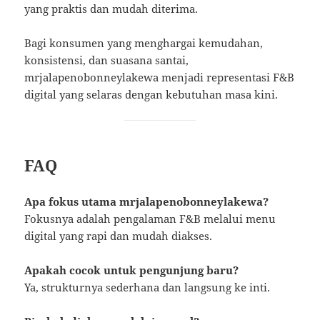
yang praktis dan mudah diterima.
Bagi konsumen yang menghargai kemudahan,
konsistensi, dan suasana santai,
mrjalapenobonneylakewa menjadi representasi F&B
digital yang selaras dengan kebutuhan masa kini.
FAQ
Apa fokus utama mrjalapenobonneylakewa?
Fokusnya adalah pengalaman F&B melalui menu
digital yang rapi dan mudah diakses.
Apakah cocok untuk pengunjung baru?
Ya, strukturnya sederhana dan langsung ke inti.