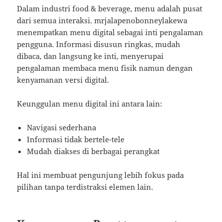
Dalam industri food & beverage, menu adalah pusat
dari semua interaksi. mrjalapenobonneylakewa
menempatkan menu digital sebagai inti pengalaman
pengguna. Informasi disusun ringkas, mudah
dibaca, dan langsung ke inti, menyerupai
pengalaman membaca menu fisik namun dengan
kenyamanan versi digital.
Keunggulan menu digital ini antara lain:
Navigasi sederhana
Informasi tidak bertele-tele
Mudah diakses di berbagai perangkat
Hal ini membuat pengunjung lebih fokus pada
pilihan tanpa terdistraksi elemen lain.