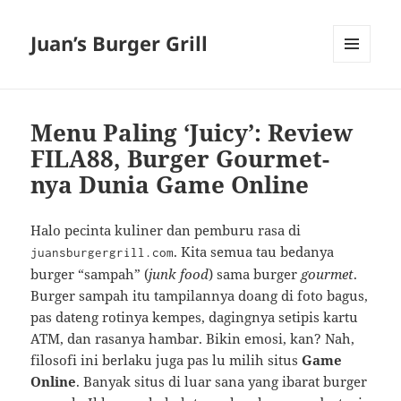
Juan’s Burger Grill
MENU
AND
WIDGETS
Menu Paling ‘Juicy’: Review
FILA88, Burger Gourmet-
nya Dunia Game Online
Halo pecinta kuliner dan pemburu rasa di
. Kita semua tau bedanya
juansburgergrill.com
burger “sampah” (
junk food
) sama burger
gourmet
.
Burger sampah itu tampilannya doang di foto bagus,
pas dateng rotinya kempes, dagingnya setipis kartu
ATM, dan rasanya hambar. Bikin emosi, kan? Nah,
filosofi ini berlaku juga pas lu milih situs
Game
Online
. Banyak situs di luar sana yang ibarat burger