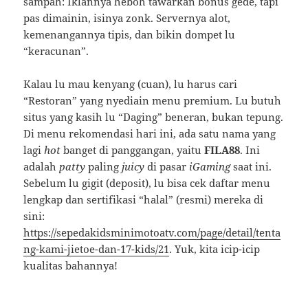
sampah: Iklannya heboh tawarkan bonus gede, tapi
pas dimainin, isinya zonk. Servernya alot,
kemenangannya tipis, dan bikin dompet lu
“keracunan”.
Kalau lu mau kenyang (cuan), lu harus cari
“Restoran” yang nyediain menu premium. Lu butuh
situs yang kasih lu “Daging” beneran, bukan tepung.
Di menu rekomendasi hari ini, ada satu nama yang
lagi
hot
banget di panggangan, yaitu
FILA88
. Ini
adalah
patty
paling
juicy
di pasar
iGaming
saat ini.
Sebelum lu gigit (deposit), lu bisa cek daftar menu
lengkap dan sertifikasi “halal” (resmi) mereka di
sini:
https://sepedakidsminimotoatv.com/page/detail/tenta
ng-kami-jietoe-dan-17-kids/21
. Yuk, kita icip-icip
kualitas bahannya!