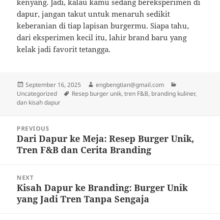
kenyang. Jadi, kalau kamu sedang bereksperimen di
dapur, jangan takut untuk menaruh sedikit
keberanian di tiap lapisan burgermu. Siapa tahu,
dari eksperimen kecil itu, lahir brand baru yang
kelak jadi favorit tetangga.
Posted
Author
Categories
September 16, 2025
engbengtian@gmail.com
on
Tags
Uncategorized
Resep burger unik, tren F&B, branding kuliner,
dan kisah dapur
Post
PREVIOUS
navigation
Dari Dapur ke Meja: Resep Burger Unik,
Previous
Tren F&B dan Cerita Branding
post:
NEXT
Kisah Dapur ke Branding: Burger Unik
Next
yang Jadi Tren Tanpa Sengaja
post: