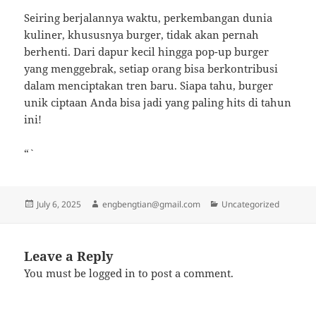
Seiring berjalannya waktu, perkembangan dunia
kuliner, khususnya burger, tidak akan pernah
berhenti. Dari dapur kecil hingga pop-up burger
yang menggebrak, setiap orang bisa berkontribusi
dalam menciptakan tren baru. Siapa tahu, burger
unik ciptaan Anda bisa jadi yang paling hits di tahun
ini!
“`
Posted
Author
Categories
July 6, 2025
engbengtian@gmail.com
Uncategorized
on
Leave a Reply
You must be
logged in
to post a comment.