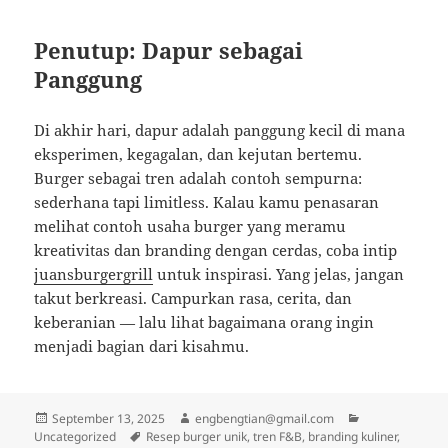
Penutup: Dapur sebagai
Panggung
Di akhir hari, dapur adalah panggung kecil di mana
eksperimen, kegagalan, dan kejutan bertemu.
Burger sebagai tren adalah contoh sempurna:
sederhana tapi limitless. Kalau kamu penasaran
melihat contoh usaha burger yang meramu
kreativitas dan branding dengan cerdas, coba intip
juansburgergrill
untuk inspirasi. Yang jelas, jangan
takut berkreasi. Campurkan rasa, cerita, dan
keberanian — lalu lihat bagaimana orang ingin
menjadi bagian dari kisahmu.
Posted
Author
Categories
September 13, 2025
engbengtian@gmail.com
on
Tags
Uncategorized
Resep burger unik, tren F&B, branding kuliner,