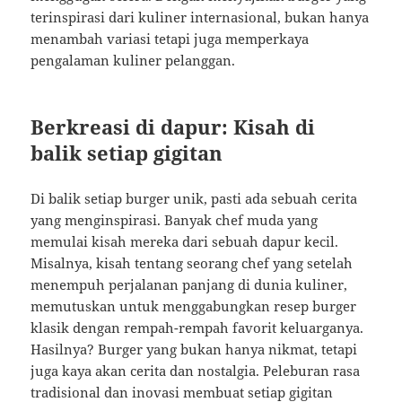
terinspirasi dari kuliner internasional, bukan hanya
menambah variasi tetapi juga memperkaya
pengalaman kuliner pelanggan.
Berkreasi di dapur: Kisah di
balik setiap gigitan
Di balik setiap burger unik, pasti ada sebuah cerita
yang menginspirasi. Banyak chef muda yang
memulai kisah mereka dari sebuah dapur kecil.
Misalnya, kisah tentang seorang chef yang setelah
menempuh perjalanan panjang di dunia kuliner,
memutuskan untuk menggabungkan resep burger
klasik dengan rempah-rempah favorit keluarganya.
Hasilnya? Burger yang bukan hanya nikmat, tetapi
juga kaya akan cerita dan nostalgia. Peleburan rasa
tradisional dan inovasi membuat setiap gigitan