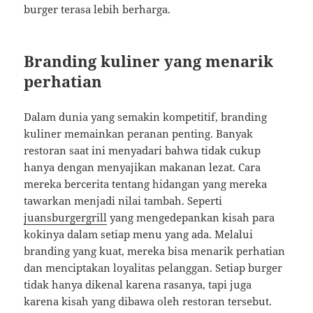
burger terasa lebih berharga.
Branding kuliner yang menarik
perhatian
Dalam dunia yang semakin kompetitif, branding
kuliner memainkan peranan penting. Banyak
restoran saat ini menyadari bahwa tidak cukup
hanya dengan menyajikan makanan lezat. Cara
mereka bercerita tentang hidangan yang mereka
tawarkan menjadi nilai tambah. Seperti
juansburgergrill
yang mengedepankan kisah para
kokinya dalam setiap menu yang ada. Melalui
branding yang kuat, mereka bisa menarik perhatian
dan menciptakan loyalitas pelanggan. Setiap burger
tidak hanya dikenal karena rasanya, tapi juga
karena kisah yang dibawa oleh restoran tersebut.