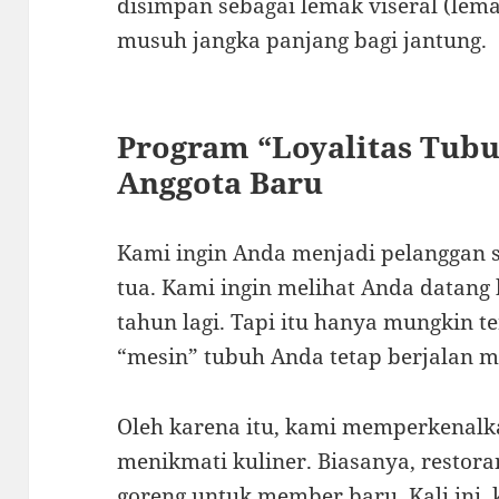
disimpan sebagai lemak viseral (lemak
musuh jangka panjang bagi jantung.
Program “Loyalitas Tubu
Anggota Baru
Kami ingin Anda menjadi pelanggan 
tua. Kami ingin melihat Anda datang 
tahun lagi. Tapi itu hanya mungkin t
“mesin” tubuh Anda tetap berjalan m
Oleh karena itu, kami memperkenal
menikmati kuliner. Biasanya, resto
goreng untuk member baru. Kali ini