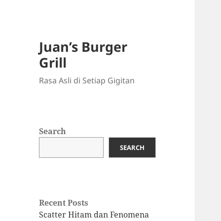
Juan’s Burger
Grill
Rasa Asli di Setiap Gigitan
Search
SEARCH
Recent Posts
Scatter Hitam dan Fenomena