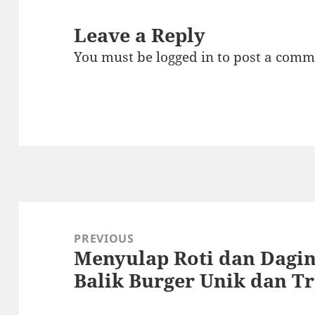
Leave a Reply
You must be
logged in
to post a comm
Post
navigation
PREVIOUS
Menyulap Roti dan Dagin
Previous
Balik Burger Unik dan T
post: