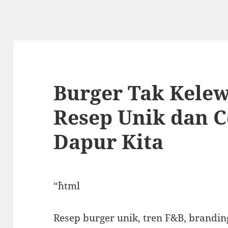
Burger Tak Kelew
Resep Unik dan Ce
Dapur Kita
“`html
Resep burger unik, tren F&B, brandin