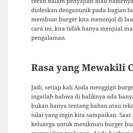
cerah dalam penyajian atau hadirn
dioleskan denganunik pada bagian luar
membuat burger kita menonjol di lau
cara ini, kita tidak hanya menjual m
pengalaman.
Rasa yang Mewakili C
Jadi, setiap kali Anda menggigit bur
ingatlah bahwa di baliknya ada banya
bukan hanya tentang bahan atau teknik
nilai yang ingin kita sampaikan. Sa
keluarga untuk menikmati burger bua