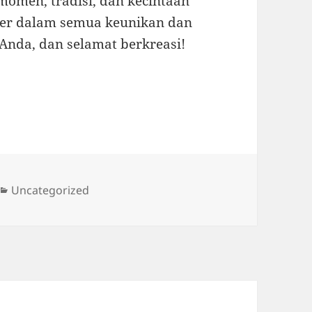
omen, tradisi, dan kecintaan
ger dalam semua keunikan dan
l Anda, dan selamat berkreasi!
Categories
Uncategorized