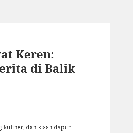
at Keren:
rita di Balik
g kuliner, dan kisah dapur