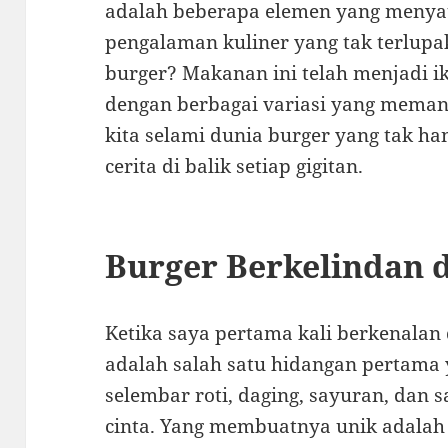
adalah beberapa elemen yang menya
pengalaman kuliner yang tak terlupa
burger? Makanan ini telah menjadi i
dengan berbagai variasi yang memanj
kita selami dunia burger yang tak h
cerita di balik setiap gigitan.
Burger Berkelindan d
Ketika saya pertama kali berkenala
adalah salah satu hidangan pertama 
selembar roti, daging, sayuran, dan 
cinta. Yang membuatnya unik adala