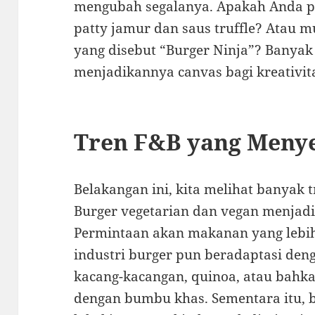
mengubah segalanya. Apakah Anda 
patty jamur dan saus truffle? Atau m
yang disebut “Burger Ninja”? Banyak 
menjadikannya canvas bagi kreativita
Tren F&B yang Meny
Belakangan ini, kita melihat banyak 
Burger vegetarian dan vegan menjadi 
Permintaan akan makanan yang lebih
industri burger pun beradaptasi den
kacang-kacangan, quinoa, atau bahk
dengan bumbu khas. Sementara itu,