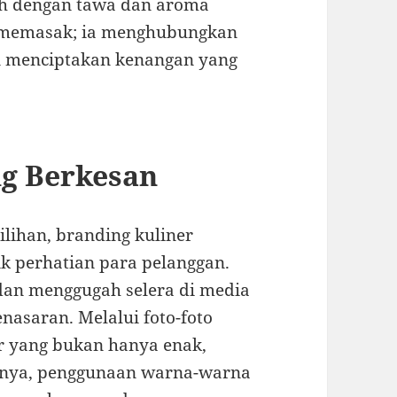
uh dengan tawa dan aroma
n memasak; ia menghubungkan
an menciptakan kenangan yang
ng Berkesan
lihan, branding kuliner
k perhatian para pelanggan.
an menggugah selera di media
nasaran. Melalui foto-foto
er yang bukan hanya enak,
alnya, penggunaan warna-warna