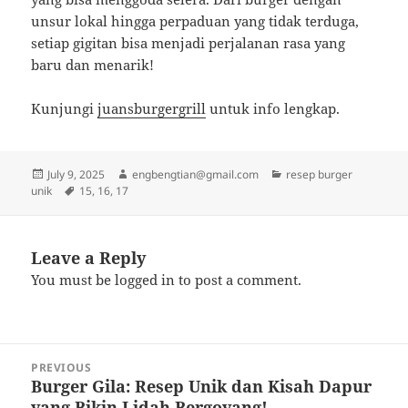
unsur lokal hingga perpaduan yang tidak terduga,
setiap gigitan bisa menjadi perjalanan rasa yang
baru dan menarik!
Kunjungi
juansburgergrill
untuk info lengkap.
Posted
Author
Categories
July 9, 2025
engbengtian@gmail.com
resep burger
on
Tags
unik
15
,
16
,
17
Leave a Reply
You must be
logged in
to post a comment.
Post
PREVIOUS
navigation
Burger Gila: Resep Unik dan Kisah Dapur
Previous
yang Bikin Lidah Bergoyang!