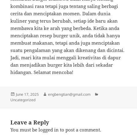
kombinasi rasa tetapi juga tentang saling berbagi
cerita dan menciptakan momen. Dalam dunia
kuliner yang terus berubah, setiap ide baru akan
membawa kita ke arah yang berbeda. Ketika anda
menciptakan resep burger unik, anda tidak hanya
membuat makanan, tetapi anda juga menciptakan
suatu pengalaman yang akan dikenang dan dicintai.
Jadi, mari kita mulai menggali kreativitas di dapur
dan menjadikan burger kita lebih dari sekadar
hidangan. Selamat mencoba!
Posted
Author
Categories
June 17, 2025
engbengtian@gmail.com
on
Uncategorized
Leave a Reply
You must be
logged in
to post a comment.