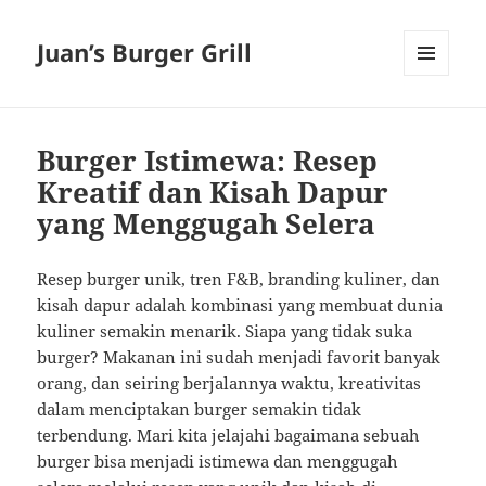
Juan’s Burger Grill
MENU
AND
WIDGETS
Burger Istimewa: Resep
Kreatif dan Kisah Dapur
yang Menggugah Selera
Resep burger unik, tren F&B, branding kuliner, dan
kisah dapur adalah kombinasi yang membuat dunia
kuliner semakin menarik. Siapa yang tidak suka
burger? Makanan ini sudah menjadi favorit banyak
orang, dan seiring berjalannya waktu, kreativitas
dalam menciptakan burger semakin tidak
terbendung. Mari kita jelajahi bagaimana sebuah
burger bisa menjadi istimewa dan menggugah