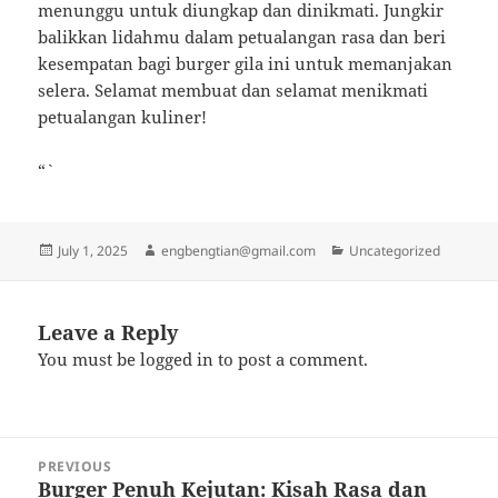
menunggu untuk diungkap dan dinikmati. Jungkir
balikkan lidahmu dalam petualangan rasa dan beri
kesempatan bagi burger gila ini untuk memanjakan
selera. Selamat membuat dan selamat menikmati
petualangan kuliner!
“`
Posted
Author
Categories
July 1, 2025
engbengtian@gmail.com
Uncategorized
on
Leave a Reply
You must be
logged in
to post a comment.
Post
PREVIOUS
navigation
Burger Penuh Kejutan: Kisah Rasa dan
Previous