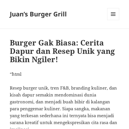
Juan’s Burger Grill
MENU
AND
WIDGETS
Burger Gak Biasa: Cerita
Dapur dan Resep Unik yang
Bikin Ngiler!
“`html
Resep burger unik, tren F&B, branding kuliner, dan
kisah dapur semakin mendominasi dunia
gastronomi, dan menjadi buah bibir di kalangan
para penggemar kuliner. Siapa sangka, makanan
yang terkesan sederhana ini ternyata bisa menjadi
sarana kreatif untuk mengekspresikan cita rasa dan