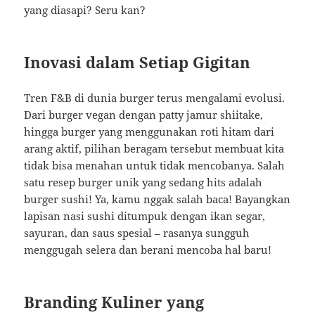
yang diasapi? Seru kan?
Inovasi dalam Setiap Gigitan
Tren F&B di dunia burger terus mengalami evolusi.
Dari burger vegan dengan patty jamur shiitake,
hingga burger yang menggunakan roti hitam dari
arang aktif, pilihan beragam tersebut membuat kita
tidak bisa menahan untuk tidak mencobanya. Salah
satu resep burger unik yang sedang hits adalah
burger sushi! Ya, kamu nggak salah baca! Bayangkan
lapisan nasi sushi ditumpuk dengan ikan segar,
sayuran, dan saus spesial – rasanya sungguh
menggugah selera dan berani mencoba hal baru!
Branding Kuliner yang