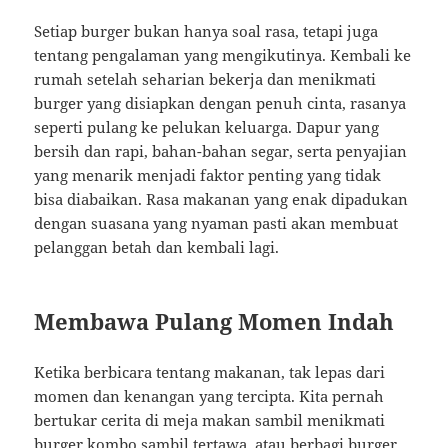
Setiap burger bukan hanya soal rasa, tetapi juga
tentang pengalaman yang mengikutinya. Kembali ke
rumah setelah seharian bekerja dan menikmati
burger yang disiapkan dengan penuh cinta, rasanya
seperti pulang ke pelukan keluarga. Dapur yang
bersih dan rapi, bahan-bahan segar, serta penyajian
yang menarik menjadi faktor penting yang tidak
bisa diabaikan. Rasa makanan yang enak dipadukan
dengan suasana yang nyaman pasti akan membuat
pelanggan betah dan kembali lagi.
Membawa Pulang Momen Indah
Ketika berbicara tentang makanan, tak lepas dari
momen dan kenangan yang tercipta. Kita pernah
bertukar cerita di meja makan sambil menikmati
burger kombo sambil tertawa, atau berbagi burger