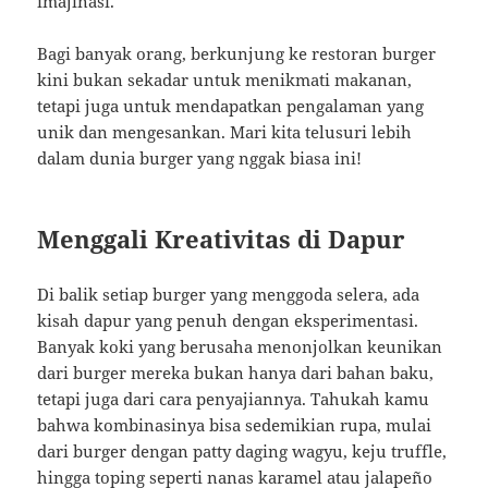
imajinasi.
Bagi banyak orang, berkunjung ke restoran burger
kini bukan sekadar untuk menikmati makanan,
tetapi juga untuk mendapatkan pengalaman yang
unik dan mengesankan. Mari kita telusuri lebih
dalam dunia burger yang nggak biasa ini!
Menggali Kreativitas di Dapur
Di balik setiap burger yang menggoda selera, ada
kisah dapur yang penuh dengan eksperimentasi.
Banyak koki yang berusaha menonjolkan keunikan
dari burger mereka bukan hanya dari bahan baku,
tetapi juga dari cara penyajiannya. Tahukah kamu
bahwa kombinasinya bisa sedemikian rupa, mulai
dari burger dengan patty daging wagyu, keju truffle,
hingga toping seperti nanas karamel atau jalapeño