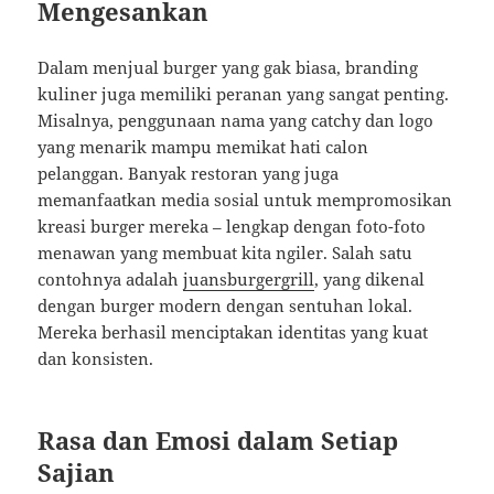
Mengesankan
Dalam menjual burger yang gak biasa, branding
kuliner juga memiliki peranan yang sangat penting.
Misalnya, penggunaan nama yang catchy dan logo
yang menarik mampu memikat hati calon
pelanggan. Banyak restoran yang juga
memanfaatkan media sosial untuk mempromosikan
kreasi burger mereka – lengkap dengan foto-foto
menawan yang membuat kita ngiler. Salah satu
contohnya adalah
juansburgergrill
, yang dikenal
dengan burger modern dengan sentuhan lokal.
Mereka berhasil menciptakan identitas yang kuat
dan konsisten.
Rasa dan Emosi dalam Setiap
Sajian