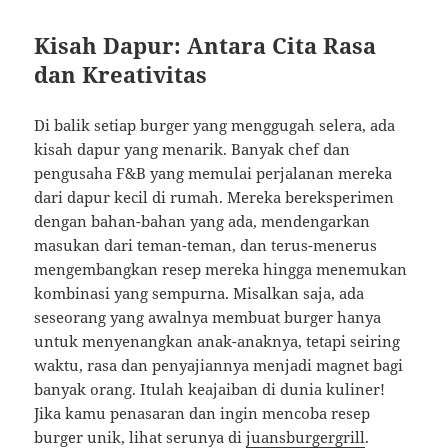
Kisah Dapur: Antara Cita Rasa
dan Kreativitas
Di balik setiap burger yang menggugah selera, ada
kisah dapur yang menarik. Banyak chef dan
pengusaha F&B yang memulai perjalanan mereka
dari dapur kecil di rumah. Mereka bereksperimen
dengan bahan-bahan yang ada, mendengarkan
masukan dari teman-teman, dan terus-menerus
mengembangkan resep mereka hingga menemukan
kombinasi yang sempurna. Misalkan saja, ada
seseorang yang awalnya membuat burger hanya
untuk menyenangkan anak-anaknya, tetapi seiring
waktu, rasa dan penyajiannya menjadi magnet bagi
banyak orang. Itulah keajaiban di dunia kuliner!
Jika kamu penasaran dan ingin mencoba resep
burger unik, lihat serunya di
juansburgergrill
.