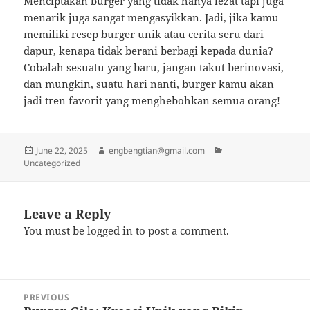
Menciptakan burger yang tidak hanya lezat tapi juga
menarik juga sangat mengasyikkan. Jadi, jika kamu
memiliki resep burger unik atau cerita seru dari
dapur, kenapa tidak berani berbagi kepada dunia?
Cobalah sesuatu yang baru, jangan takut berinovasi,
dan mungkin, suatu hari nanti, burger kamu akan
jadi tren favorit yang menghebohkan semua orang!
Posted
Author
Categories
June 22, 2025
engbengtian@gmail.com
on
Uncategorized
Leave a Reply
You must be
logged in
to post a comment.
Post
PREVIOUS
navigation