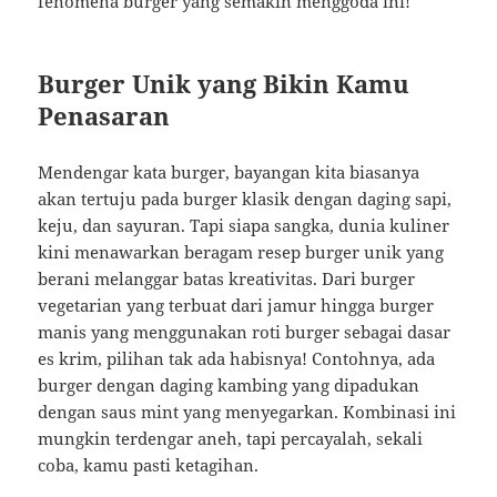
fenomena burger yang semakin menggoda ini!
Burger Unik yang Bikin Kamu
Penasaran
Mendengar kata burger, bayangan kita biasanya
akan tertuju pada burger klasik dengan daging sapi,
keju, dan sayuran. Tapi siapa sangka, dunia kuliner
kini menawarkan beragam resep burger unik yang
berani melanggar batas kreativitas. Dari burger
vegetarian yang terbuat dari jamur hingga burger
manis yang menggunakan roti burger sebagai dasar
es krim, pilihan tak ada habisnya! Contohnya, ada
burger dengan daging kambing yang dipadukan
dengan saus mint yang menyegarkan. Kombinasi ini
mungkin terdengar aneh, tapi percayalah, sekali
coba, kamu pasti ketagihan.